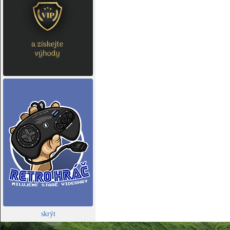
skrýt