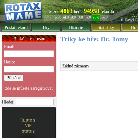
4863
94958
Je zde
her a
rekordů
47. 
po:0
út:0
st:0
čt:0
pá:0
ne:0
so:0
10. Pavel
P
Poslat rekord
Hry
Historie
Statistiky
Hrá
Triky ke hře: Dr. Tomy
Přihlašte se prosím
Email:
Heslo:
Žádné záznamy
zde se můžete zaregistrovat
Hledej: