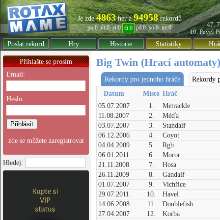
4863
94958
Je zde
her a
rekordů
47. 
po:0
út:0
st:0
pá:0
so:0
ne:0
čt:0
10. Pavel
P
Poslat rekord
Hry
Historie
Statistiky
Hrá
Big Twin (Hrací automaty
Přihlašte se prosím
Email:
Rekordy pro jednoho hráče
Rekordy p
Datum
Místo
Hráč
Heslo:
05.07.2007
1.
Metrackle
11.08.2007
2.
Méďa
03.07.2007
3.
Standalf
06.12.2006
4.
Coyot
zde se můžete zaregistrovat
04.04.2009
5.
Rgb
06.01.2011
6.
Moror
Hledej:
21.11.2008
7.
Hosa
26.11.2009
8.
Gandalf
01.07.2007
9.
Vichřice
29.07.2011
10.
Havel
14.06.2008
11.
Doublefish
27.04.2007
12.
Korba