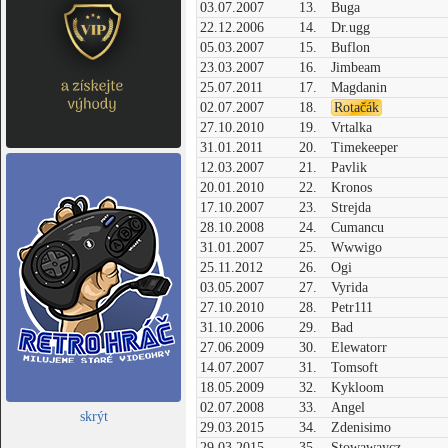
03.07.2007
13.
Buga
22.12.2006
14.
Dr.ugg
05.03.2007
15.
Buflon
23.03.2007
16.
Jimbeam
25.07.2011
17.
Magdanin
02.07.2007
18.
Rotačák
27.10.2010
19.
Vrtalka
31.01.2011
20.
Timekeeper
12.03.2007
21.
Pavlik
20.01.2010
22.
Kronos
17.10.2007
23.
Strejda
28.10.2008
24.
Cumancu
31.01.2007
25.
Wwwigo
25.11.2012
26.
Ogi
03.05.2007
27.
Vyrida
27.10.2010
28.
Petr111
31.10.2006
29.
Bad
27.06.2009
30.
Elewatorr
14.07.2007
31.
Tomsoft
18.05.2009
32.
Kykloom
02.07.2008
33.
Angel
skrýt
29.03.2015
34.
Zdenisimo
29.03.2015
35.
Stowawaycz