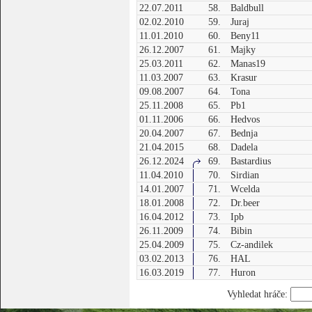
22.07.2011
58.
Baldbull
02.02.2010
59.
Juraj
11.01.2010
60.
Beny11
26.12.2007
61.
Majky
25.03.2011
62.
Manas19
11.03.2007
63.
Krasur
09.08.2007
64.
Tona
25.11.2008
65.
Pb1
01.11.2006
66.
Hedvos
20.04.2007
67.
Bednja
21.04.2015
68.
Dadela
26.12.2024
69.
Bastardius
11.04.2010
70.
Sirdian
14.01.2007
71.
Wcelda
18.01.2008
72.
Dr.beer
16.04.2012
73.
Ipb
26.11.2009
74.
Bibin
25.04.2009
75.
Cz-andilek
03.02.2013
76.
HAL
16.03.2019
77.
Huron
Vyhledat hráče: