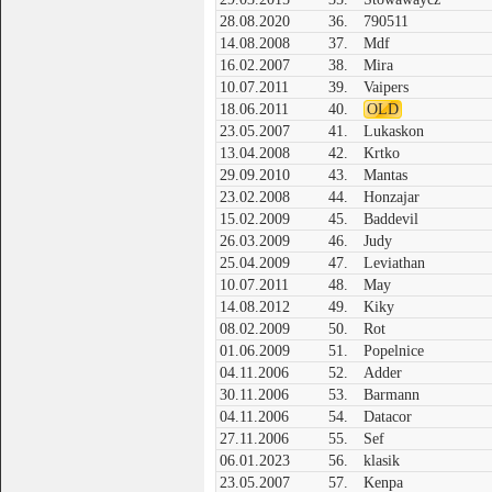
28.08.2020
36.
790511
14.08.2008
37.
Mdf
16.02.2007
38.
Mira
10.07.2011
39.
Vaipers
18.06.2011
40.
OLD
23.05.2007
41.
Lukaskon
13.04.2008
42.
Krtko
29.09.2010
43.
Mantas
23.02.2008
44.
Honzajar
15.02.2009
45.
Baddevil
26.03.2009
46.
Judy
25.04.2009
47.
Leviathan
10.07.2011
48.
May
14.08.2012
49.
Kiky
08.02.2009
50.
Rot
01.06.2009
51.
Popelnice
04.11.2006
52.
Adder
30.11.2006
53.
Barmann
04.11.2006
54.
Datacor
27.11.2006
55.
Sef
06.01.2023
56.
klasik
23.05.2007
57.
Kenpa