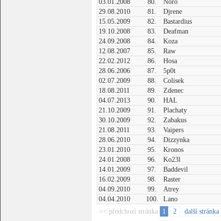
03.01.2008
80.
Noro
29.08.2010
81.
Djrene
15.05.2009
82.
Bastardius
19.10.2008
83.
Deafman
24.09.2008
84.
Koza
12.08.2007
85.
Raw
22.02.2012
86.
Hosa
28.06.2006
87.
5p0t
02.07.2009
88.
Colisek
18.08.2011
89.
Zdenec
04.07.2013
90.
HAL
21.10.2009
91.
Plachaty
30.10.2009
92.
Zabakus
21.08.2011
93.
Vaipers
28.06.2010
94.
Dizzynka
23.01.2010
95.
Kronos
24.01.2008
96.
Ko23l
14.01.2009
97.
Baddevil
16.02.2009
98.
Raster
04.09.2010
99.
Atrey
04.04.2010
100.
Lano
<< předchozí stránka
1
2
další stránka