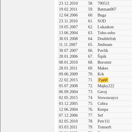
23.12.2010
58.
790511
19.02.2011
59.
Batman007
12.04.2006
60.
Buga
23.11.2010
61.
SOD
19.05.2007
62.
Lukaskon
13.06.2004
63.
Tobo-sobo
30.01.2008
64.
Doublefish
11.11.2007
65.
Jimbeam
30.07.2007
66.
Pavlik
28.01.2006
67.
Šipík
08.01.2010
68.
Boromir
28.01.2011
69.
Makes
09.06.2009
70.
Krk
22.02.2015
71.
Pavel
05.07.2008
72.
Majky222
06.09.2004
73.
Geroj
02.05.2015
74.
Stowawaycz
03.12.2005
75.
Cobra
12.06.2004
76.
Kenpa
07.12.2006
77.
Sef
02.05.2010
78.
Petr111
03.03.2011
79.
Tomsoft