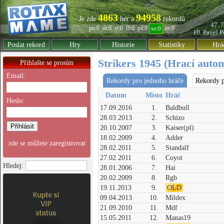
4863
94958
Je zde
her a
rekordů
47. 
po:0
út:0
st:0
čt:0
pá:0
ne:0
so:0
10. Pavel
P
Poslat rekord
Hry
Historie
Statistiky
Hrá
Strikers 1945 (Hrací auto
Přihlašte se prosím
Email:
Rekordy pro jednoho hráče
Rekordy p
Datum
Místo
Hráč
Heslo:
17.09.2016
1.
Baldbull
28.03.2013
2.
Schizo
20.10.2007
3.
Kaiser(pl)
18.02.2009
4.
Adder
zde se můžete zaregistrovat
28.02.2011
5.
Standalf
27.02.2011
6.
Coyot
Hledej:
28.01.2006
7.
Hai
20.02.2009
8.
Rgb
19.11.2013
9.
OLD
09.04.2013
10.
Mildex
21.09.2010
11.
Mdf
15.05.2011
12.
Manas19