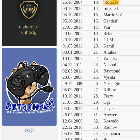
26.10.2004
13.
Rotačák
08.12.2012
14.
Infected
05.10.2011
15.
Martin322
05.10.2011
16.
Gandalf
27.05.2016
17.
War
28.06.2007
18.
Rekken
20.10.2011
19.
ULM
01.05.2011
20.
Kamil
08.01.2008
21.
Anubis
18.02.2007
22.
Wondra
04.11.2011
23.
Neopol
02.03.2011
24.
Raymond
28.07.2008
25.
Vyrida
29.11.2009
26.
Nostalgie
05.09.2007
27.
Killjoy
10.10.2011
28.
Ferry
21.06.2013
29.
Ogi
04.05.2011
30.
Havel
26.02.2007
31.
Arewee
12.04.2006
32.
Kowodo
22.12.2010
33.
Radnov
skrýt
05.09.2007
34.
Cumancu
29.03.2005
35.
Blade