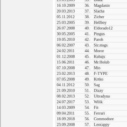
16.10.2009
36.
Magdanin
20.03.2013
37.
Slacha
05.11.2012
38.
Zicher
25.03.2005
39.
Hellboy
26.07.2008
40.
Eldorado12
30.05.2005
41.
Pingus
19.05.2010
42.
Paroh
06.02.2007
43.
Sir.msgs
24.02.2011
44.
Moror
01.12.2008
45.
Kubajs
15.06.2011
46.
Mr.Holub
07.10.2008
47.
Mio
23.02.2013
48.
F-TYPE
07.05.2008
49.
Krtko
04.11.2012
50.
Sag
21.09.2010
51.
Dizzy
08.02.2013
52.
Ultradyna
24.07.2017
53.
Wilik
14.03.2009
54.
Fit
09.04.2011
55.
Ferrari
18.09.2018
56.
Commodore
23.09.2008
57.
Leocappy