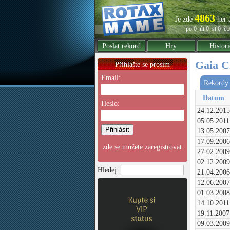
4863
Je zde
her 
po:0
út:0
st:0
čt
Poslat rekord
Hry
Histori
Gaia C
Přihlašte se prosím
Email:
Rekordy 
Datum
Heslo:
24.12.2015
05.05.2011
13.05.2007
17.09.2006
zde se můžete zaregistrovat
27.02.2009
02.12.2009
Hledej:
21.04.2006
12.06.2007
01.03.2008
14.10.2011
19.11.2007
09.03.2009