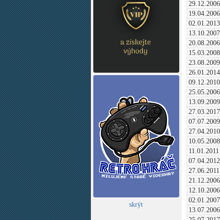
29.12.2006
19.04.2006
02.01.2013
13.10.2007
20.08.2006
15.03.2008
23.08.2009
26.01.2014
09.12.2010
25.05.2006
13.09.2009
27.03.2017
07.07.2009
27.04.2010
10.05.2008
11.01.2011
07.04.2012
27.06.2011
21.12.2006
12.10.2006
02.01.2007
skrýt
13.07.2006
25.07.2017