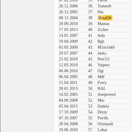
07.02.2010
35.
Paroh
26.12.2006
36.
Tomsoft
26.12.2005
37.
Hai
08.12.2004
38.
Rotačák
29.09.2010
39.
Mantas
17.03.2013
40.
Zicher
14.01.2007
41.
Judy
19.04.2009
42.
Rgb
05.05.2009
43.
M1m1nk0
29.07.2007
44.
Jarka
25.02.2018
45.
Petr111
12.03.2010
46.
Vaipers
06.06.2010
47.
Ogi
06.04.2005
48.
Mdf
15.04.2011
49.
Ferry
20.01.2013
50.
HAL
14.02.2005
51.
Josepeverd
04.09.2008
52.
Mio
05.04.2015
53.
Dadela
17.10.2009
54.
Dizzy
07.10.2007
55.
Pavlik
28.04.2008
56.
Orionzall
19.06.2010
57.
Lahar