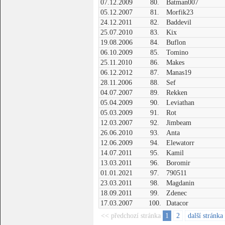
07.12.2009
80.
Batman007
05.12.2007
81.
Morfik23
24.12.2011
82.
Baddevil
25.07.2010
83.
Kix
19.08.2006
84.
Buflon
06.10.2009
85.
Tomino
25.11.2010
86.
Makes
06.12.2012
87.
Manas19
28.11.2006
88.
Sef
04.07.2007
89.
Rekken
05.04.2009
90.
Leviathan
05.03.2009
91.
Rot
12.03.2007
92.
Jimbeam
26.06.2010
93.
Anta
12.06.2009
94.
Elewatorr
14.07.2011
95.
Kamil
13.03.2011
96.
Boromir
01.01.2021
97.
790511
23.03.2011
98.
Magdanin
18.09.2011
99.
Zdenec
17.03.2007
100.
Datacor
<< předchozí stránka
1
2
další stránka