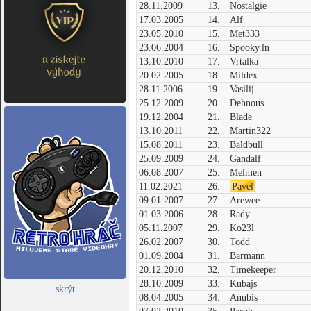
28.11.2009
13.
Nostalgie
17.03.2005
14.
Alf
23.05.2010
15.
Met333
23.06.2004
16.
Spooky.ln
13.10.2010
17.
Vrtalka
20.02.2005
18.
Mildex
28.11.2006
19.
Vasilij
25.12.2009
20.
Dehnous
19.12.2004
21.
Blade
13.10.2011
22.
Martin322
15.08.2011
23.
Baldbull
25.09.2009
24.
Gandalf
06.08.2007
25.
Melmen
11.02.2021
26.
Pavel
09.01.2007
27.
Arewee
01.03.2006
28.
Rady
05.11.2007
29.
Ko23l
26.02.2007
30.
Todd
01.09.2004
31.
Barmann
20.12.2010
32.
Timekeeper
28.10.2009
33.
Kubajs
skrýt
08.04.2005
34.
Anubis