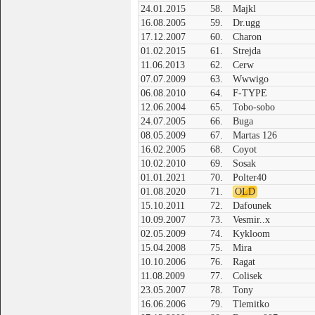
24.01.2015
58.
Majkl
16.08.2005
59.
Dr.ugg
17.12.2007
60.
Charon
01.02.2015
61.
Strejda
11.06.2013
62.
Cerw
07.07.2009
63.
Wwwigo
06.08.2010
64.
F-TYPE
12.06.2004
65.
Tobo-sobo
24.07.2005
66.
Buga
08.05.2009
67.
Martas 126
16.02.2005
68.
Coyot
10.02.2010
69.
Sosak
01.01.2021
70.
Polter40
01.08.2020
71.
OLD
15.10.2011
72.
Dafounek
10.09.2007
73.
Vesmir..x
02.05.2009
74.
Kykloom
15.04.2008
75.
Mira
10.10.2006
76.
Ragat
11.08.2009
77.
Colisek
23.05.2007
78.
Tony
16.06.2006
79.
Tlemitko