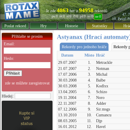
4863
94958
Je zde
her a
rekordů
47. 
po:0
út:0
st:0
čt:0
pá:0
so:0
ne:0
10. Pavel
P
Poslat rekord
Hry
Historie
Statistiky
Hrá
Astyanax (Hrací automaty
Přihlašte se prosím
Email:
Rekordy pro jednoho hráče
Rekordy p
Datum
Místo
Hráč
Heslo:
29.07.2007
1.
Metrackle
21.07.2007
2.
Notman
17.07.2006
3.
Michal
30.03.2008
4.
Balbe
zde se můžete zaregistrovat
30.03.2008
5.
Kodlxx
13.04.2005
6.
Schizo
Hledej:
19.11.2004
7.
Noro
22.11.2007
8.
Adder
07.12.2006
9.
Sir.msgs
13.10.2010
10.
Cumancu
08.03.2005
11.
Djp
16.01.2012
12.
Havel