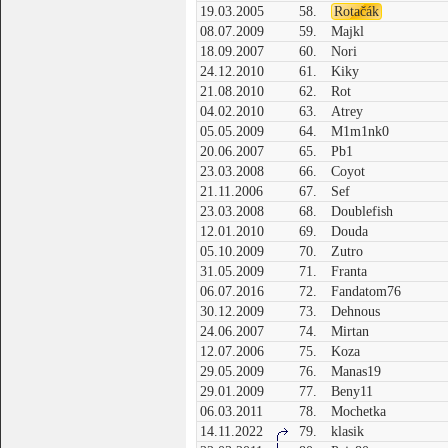
19.03.2005
58.
Rotačák
08.07.2009
59.
Majkl
18.09.2007
60.
Nori
24.12.2010
61.
Kiky
21.08.2010
62.
Rot
04.02.2010
63.
Atrey
05.05.2009
64.
M1m1nk0
20.06.2007
65.
Pb1
23.03.2008
66.
Coyot
21.11.2006
67.
Sef
23.03.2008
68.
Doublefish
12.01.2010
69.
Douda
05.10.2009
70.
Zutro
31.05.2009
71.
Franta
06.07.2016
72.
Fandatom76
30.12.2009
73.
Dehnous
24.06.2007
74.
Mirtan
12.07.2006
75.
Koza
29.05.2009
76.
Manas19
29.01.2009
77.
Beny11
06.03.2011
78.
Mochetka
14.11.2022
79.
klasik