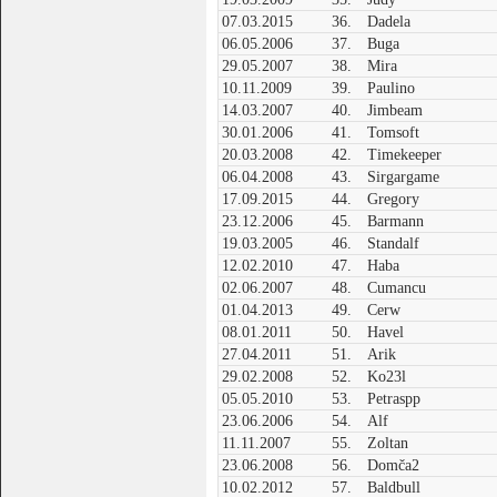
07.03.2015
36.
Dadela
06.05.2006
37.
Buga
29.05.2007
38.
Mira
10.11.2009
39.
Paulino
14.03.2007
40.
Jimbeam
30.01.2006
41.
Tomsoft
20.03.2008
42.
Timekeeper
06.04.2008
43.
Sirgargame
17.09.2015
44.
Gregory
23.12.2006
45.
Barmann
19.03.2005
46.
Standalf
12.02.2010
47.
Haba
02.06.2007
48.
Cumancu
01.04.2013
49.
Cerw
08.01.2011
50.
Havel
27.04.2011
51.
Arik
29.02.2008
52.
Ko23l
05.05.2010
53.
Petraspp
23.06.2006
54.
Alf
11.11.2007
55.
Zoltan
23.06.2008
56.
Domča2
10.02.2012
57.
Baldbull