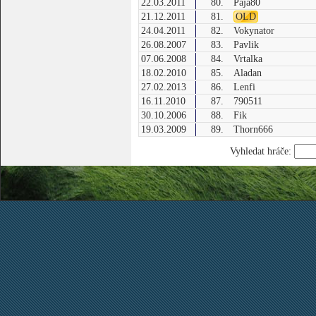
22.03.2011
80.
Paja80
21.12.2011
81.
OLD
24.04.2011
82.
Vokynator
26.08.2007
83.
Pavlik
07.06.2008
84.
Vrtalka
18.02.2010
85.
Aladan
27.02.2013
86.
Lenfi
16.11.2010
87.
790511
30.10.2006
88.
Fik
19.03.2009
89.
Thorn666
Vyhledat hráče: