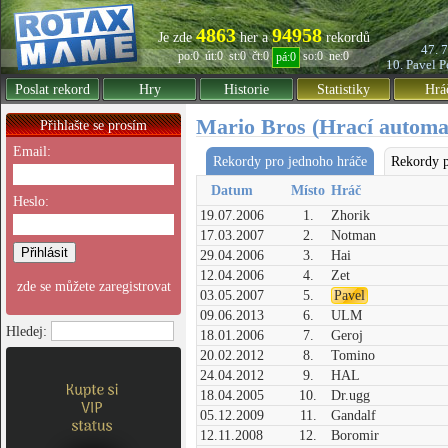
4863
94958
Je zde
her a
rekordů
47. 
po:0
út:0
st:0
čt:0
so:0
ne:0
pá:0
10. Pavel
P
Poslat rekord
Hry
Historie
Statistiky
Hrá
Mario Bros (Hrací automa
Přihlašte se prosím
Email:
Rekordy pro jednoho hráče
Rekordy p
Datum
Místo
Hráč
Heslo:
19.07.2006
1.
Zhorik
17.03.2007
2.
Notman
29.04.2006
3.
Hai
12.04.2006
4.
Zet
zde se můžete zaregistrovat
03.05.2007
5.
Pavel
09.06.2013
6.
ULM
Hledej:
18.01.2006
7.
Geroj
20.02.2012
8.
Tomino
24.04.2012
9.
HAL
18.04.2005
10.
Dr.ugg
05.12.2009
11.
Gandalf
12.11.2008
12.
Boromir