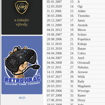
05.01.2007
13.
Jt
12.03.2020
14.
Ogi
11.11.2006
15.
Adder
30.03.2006
16.
Tlemitko
29.12.2007
17.
Jamis
09.11.2009
18.
Atomik
04.01.2012
19.
Moror
19.06.2007
20.
Schizo
20.08.2006
21.
Popelnice
02.11.2010
22.
Kubajs
22.01.2010
23.
Banan
04.04.2006
24.
Cobra
14.04.2007
25.
AmS
04.06.2008
26.
Orionzall
29.11.2011
27.
Nebulus
14.11.2006
28.
Arewee
19.07.2017
29.
Wilik
13.09.2005
30.
Rady
20.03.2011
31.
Magdanin
03.09.2006
32.
Wwwigo
07.07.2008
33.
Raster
skrýt
17.06.2016
34.
Dizzy
19.03.2009
35.
Judy