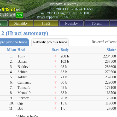
Nejnovější rekordy:
94958
77. 790511
Blue Hawk
166500
a
rekordů
47. 790511
Dragon Blaze
168100
:0
pá:0
so:0
ne:0
10. Pavel
Pepper II
19090
e
Statistiky
Hráči
Novinky
Fórum
 2 (Hrací automaty)
Rekordů celkem:
pro jednoho hráče
Rekordy pro dva hráče
Místo
Hráč
Stav
Body
Skóre
1.
Tony
200 b
2204500
2.
Banan
103 b
287500
3.
Baddevil
93 b
283600
4.
Schizo
83 b
279500
5.
Adder
71 b
252000
6.
Cumancu
60 b
229000
7.
Tomsoft
48 b
178100
8.
Manas19
38 b
166700
9.
Pirkocz
26 b
125200
10.
Ogi
15 b
119000
11.
Bad
1 b
27600
Vyhledat hráče: