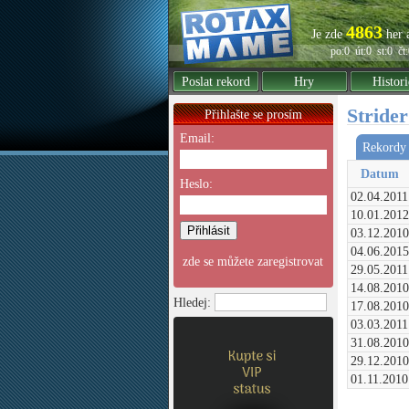
4863
Je zde
her 
po:0
út:0
st:0
čt
Poslat rekord
Hry
Histori
Strider
Přihlašte se prosím
Email:
Rekordy 
Datum
Heslo:
02.04.2011
10.01.2012
03.12.2010
04.06.2015
zde se můžete zaregistrovat
29.05.2011
14.08.2010
Hledej:
17.08.2010
03.03.2011
31.08.2010
29.12.2010
01.11.2010