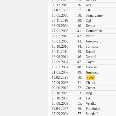
05.12.2010
36.
Kix
11.07.2007
37.
Ttt
10.05.2008
38.
Sirgargame
27.11.2010
39.
Ogi
13.09.2004
40.
Kenpa
27.01.2008
41.
Doublefish
05.02.2010
42.
Paroh
19.02.2005
43.
Josepeverd
10.10.2010
44.
Tomsoft
10.11.2011
45.
Kamil
13.08.2011
46.
Neopol
12.09.2007
47.
Coyot
18.01.2007
48.
Datacor
21.05.2007
49.
Jimbeam
11.02.2021
50.
Pavel
27.09.2006
51.
Charlie
02.06.2010
52.
Zicher
16.10.2009
53.
Hog
23.10.2006
54.
Fik
15.08.2009
55.
Vrtalka
11.04.2007
56.
Popelnice
17.09.2004
57.
Standalf