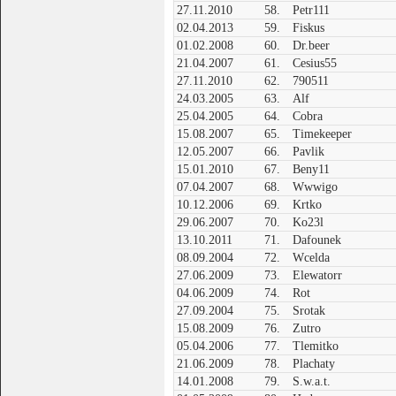
27.11.2010
58.
Petr111
02.04.2013
59.
Fiskus
01.02.2008
60.
Dr.beer
21.04.2007
61.
Cesius55
27.11.2010
62.
790511
24.03.2005
63.
Alf
25.04.2005
64.
Cobra
15.08.2007
65.
Timekeeper
12.05.2007
66.
Pavlik
15.01.2010
67.
Beny11
07.04.2007
68.
Wwwigo
10.12.2006
69.
Krtko
29.06.2007
70.
Ko23l
13.10.2011
71.
Dafounek
08.09.2004
72.
Wcelda
27.06.2009
73.
Elewatorr
04.06.2009
74.
Rot
27.09.2004
75.
Srotak
15.08.2009
76.
Zutro
05.04.2006
77.
Tlemitko
21.06.2009
78.
Plachaty
14.01.2008
79.
S.w.a.t.