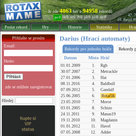
4863
94958
Je zde
her a
rekordů
47. 
út:0
st:0
čt:0
pá:0
so:0
ne:0
po:0
10. Pavel
P
Poslat rekord
Hry
Historie
Statistiky
Hrá
Darius (Hrací automaty)
Přihlašte se prosím
Email:
Rekordy pro jednoho hráče
Rekordy p
Datum
Místo
Hráč
Heslo:
01.01.2009
1.
Rgb
30.07.2007
2.
Metrackle
27.01.2006
3.
Hai
08.11.2016
4.
Baldbull
zde se můžete zaregistrovat
07.09.2012
5.
Gandalf
25.06.2005
6.
Rotačák
Hledej:
23.05.2010
7.
Moror
03.01.2005
8.
Schizo
24.11.2011
9.
Manas19
19.11.2010
10.
Magdanin
01.01.2012
11.
Havel
07.05.2008
12.
Adder