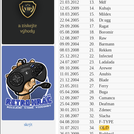
21.03.2012
13.
Mdf
12.05.2009
14.
Kubajs
18.03.2005
15.
Mildex
22.04.2005
16.
Dr.ugg
29.09.2006
17.
Ragat
05.08.2008
18.
Boromir
12.08.2007
19.
Raw
09.09.2004
20.
Barmann
08.03.2008
21.
Rekken
25.12.2012
22.
Infected
24.07.2007
23.
Ladalada
09.10.2006
24.
Arewee
11.01.2005
25.
Anubis
21.12.2004
26.
Blade
23.05.2011
27.
Ferry
05.04.2006
28.
Buga
12.09.2007
29.
Cumancu
25.04.2009
30.
Deafman
30.01.2013
31.
Zdenec
21.08.2007
32.
Slacha
04.08.2010
33.
F-TYPE
skrýt
31.07.2021
34.
OLD
26.02.2009
35.
Baddevil