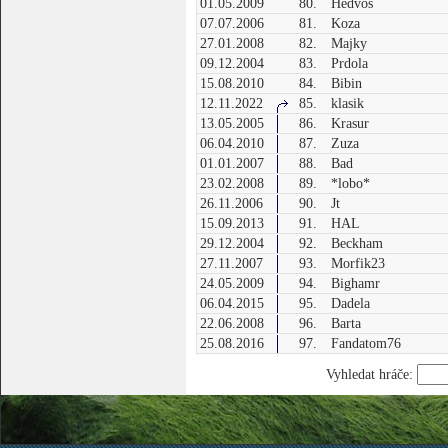
01.05.2009
80.
Hedvos
07.07.2006
81.
Koza
27.01.2008
82.
Majky
09.12.2004
83.
Prdola
15.08.2010
84.
Bibin
12.11.2022
85.
klasik
13.05.2005
86.
Krasur
06.04.2010
87.
Zuza
01.01.2007
88.
Bad
23.02.2008
89.
*lobo*
26.11.2006
90.
Jt
15.09.2013
91.
HAL
29.12.2004
92.
Beckham
27.11.2007
93.
Morfik23
24.05.2009
94.
Bighamr
06.04.2015
95.
Dadela
22.06.2008
96.
Barta
25.08.2016
97.
Fandatom76
Vyhledat hráče: