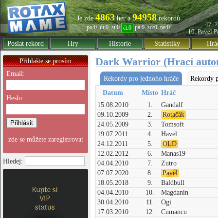
4863
94958
Je zde
her a
rekordů
47. 
po:0
út:0
st:0
pá:0
so:0
ne:0
čt:0
10. Pavel
P
Poslat rekord
Hry
Historie
Statistiky
Hrá
Dark Warrior (Hrací auto
Přihlašte se prosím
Email:
Rekordy pro jednoho hráče
Rekordy p
Datum
Místo
Hráč
Heslo:
15.08.2010
1.
Gandalf
09.10.2009
2.
Rotačák
24.05.2009
3.
Tomsoft
19.07.2011
4.
Havel
zde se můžete zaregistrovat
24.12.2011
5.
OLD
12.02.2012
6.
Manas19
Hledej:
04.04.2010
7.
Zutro
07.07.2020
8.
Pavel
18.05.2018
9.
Baldbull
04.04.2010
10.
Magdanin
30.04.2010
11.
Ogi
17.03.2010
12.
Cumancu