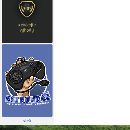
skrýt