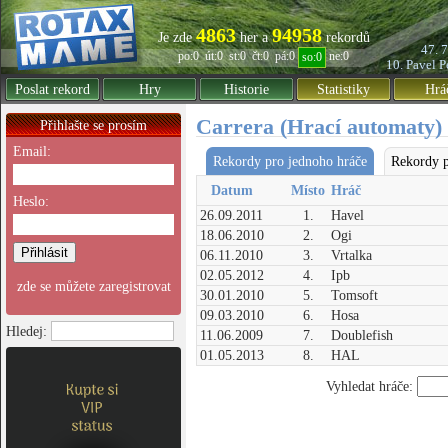
4863
94958
Je zde
her a
rekordů
47. 
po:0
út:0
st:0
čt:0
pá:0
ne:0
so:0
10. Pavel
P
Poslat rekord
Hry
Historie
Statistiky
Hrá
Carrera (Hrací automaty)
Přihlašte se prosím
Email:
Rekordy pro jednoho hráče
Rekordy p
Datum
Místo
Hráč
Heslo:
26.09.2011
1.
Havel
18.06.2010
2.
Ogi
06.11.2010
3.
Vrtalka
02.05.2012
4.
Ipb
zde se můžete zaregistrovat
30.01.2010
5.
Tomsoft
09.03.2010
6.
Hosa
Hledej:
11.06.2009
7.
Doublefish
01.05.2013
8.
HAL
Vyhledat hráče: