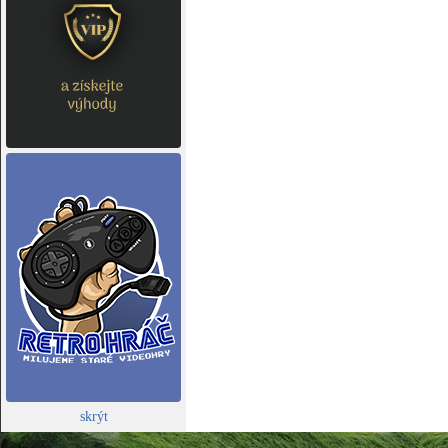
skrýt