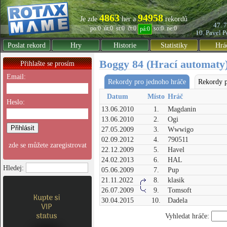
4863
94958
Je zde
her a
rekordů
47. 
po:0
út:0
st:0
čt:0
so:0
ne:0
pá:0
10. Pavel
P
Poslat rekord
Hry
Historie
Statistiky
Hrá
Boggy 84 (Hrací automaty
Přihlašte se prosím
Email:
Rekordy pro jednoho hráče
Rekordy p
Datum
Místo
Hráč
Heslo:
13.06.2010
1.
Magdanin
13.06.2010
2.
Ogi
27.05.2009
3.
Wwwigo
02.09.2012
4.
790511
zde se můžete zaregistrovat
22.12.2009
5.
Havel
24.02.2013
6.
HAL
Hledej:
05.06.2009
7.
Pup
21.11.2022
8.
klasik
26.07.2009
9.
Tomsoft
30.04.2015
10.
Dadela
Vyhledat hráče: