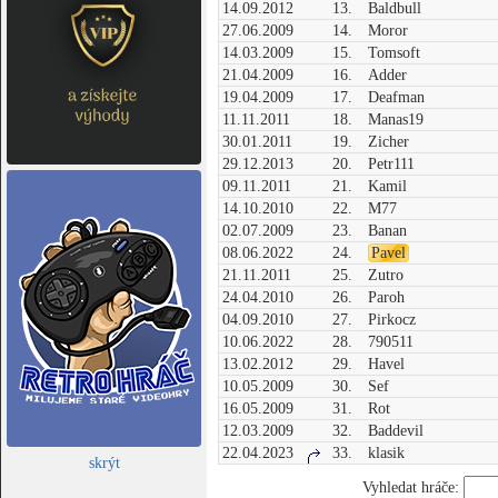
14.09.2012
13.
Baldbull
27.06.2009
14.
Moror
14.03.2009
15.
Tomsoft
21.04.2009
16.
Adder
19.04.2009
17.
Deafman
11.11.2011
18.
Manas19
30.01.2011
19.
Zicher
29.12.2013
20.
Petr111
09.11.2011
21.
Kamil
14.10.2010
22.
M77
02.07.2009
23.
Banan
08.06.2022
24.
Pavel
21.11.2011
25.
Zutro
24.04.2010
26.
Paroh
04.09.2010
27.
Pirkocz
10.06.2022
28.
790511
13.02.2012
29.
Havel
10.05.2009
30.
Sef
16.05.2009
31.
Rot
12.03.2009
32.
Baddevil
22.04.2023
33.
klasik
skrýt
Vyhledat hráče: