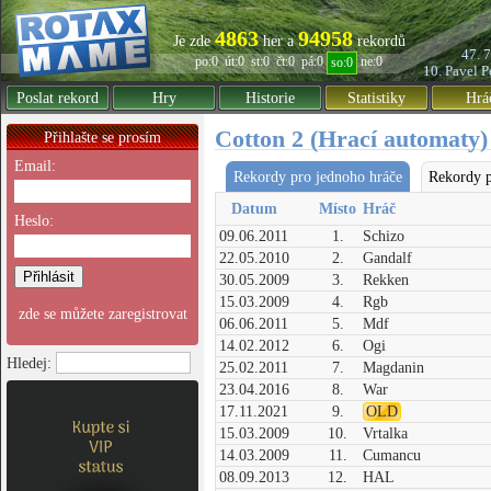
4863
94958
Je zde
her a
rekordů
47. 
po:0
út:0
st:0
čt:0
pá:0
ne:0
so:0
10. Pavel
P
Poslat rekord
Hry
Historie
Statistiky
Hrá
Cotton 2 (Hrací automaty)
Přihlašte se prosím
Email:
Rekordy pro jednoho hráče
Rekordy p
Datum
Místo
Hráč
Heslo:
09.06.2011
1.
Schizo
22.05.2010
2.
Gandalf
30.05.2009
3.
Rekken
15.03.2009
4.
Rgb
zde se můžete zaregistrovat
06.06.2011
5.
Mdf
14.02.2012
6.
Ogi
Hledej:
25.02.2011
7.
Magdanin
23.04.2016
8.
War
17.11.2021
9.
OLD
15.03.2009
10.
Vrtalka
14.03.2009
11.
Cumancu
08.09.2013
12.
HAL