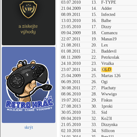
03.07.2010
13.
F-TYPE
21.04.2009
14.
Adder
08.09.2011
15.
Infected
13.03.2010
16.
Balbe
23.05.2010
17.
Dizzy
09.04.2009
18.
Cumancu
22.07.2011
19.
Manas19
21.08.2011
20.
Lex
01.08.2011
21.
Baddevil
08.11.2009
22.
Petrkrolak
24.10.2010
23.
Vrtalka
23.07.2011
24.
OLD
25.04.2009
25.
Martas 126
06.09.2011
26.
Ogi
30.08.2011
27.
Plachaty
08.06.2010
28.
Wwwigo
19.07.2012
29.
Fiskus
27.08.2013
30.
1proki
30.05.2010
31.
Sid
09.04.2019
32.
Ko23l
21.05.2010
33.
Dizzynka
skrýt
02.10.2018
34.
Sillicon
24.01.2014
35.
Petr111