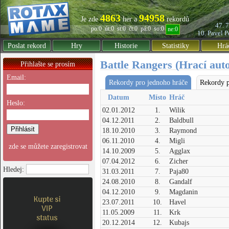
4863
94958
Je zde
her a
rekordů
47. 
po:0
út:0
st:0
čt:0
pá:0
so:0
ne:0
10. Pavel
P
Poslat rekord
Hry
Historie
Statistiky
Hrá
Battle Rangers (Hrací aut
Přihlašte se prosím
Email:
Rekordy pro jednoho hráče
Rekordy p
Datum
Místo
Hráč
Heslo:
02.01.2012
1.
Wilik
04.12.2011
2.
Baldbull
18.10.2010
3.
Raymond
06.11.2010
4.
Migli
zde se můžete zaregistrovat
14.10.2009
5.
Agglax
07.04.2012
6.
Zicher
Hledej:
31.03.2011
7.
Paja80
24.08.2010
8.
Gandalf
04.12.2010
9.
Magdanin
23.07.2011
10.
Havel
11.05.2009
11.
Krk
20.12.2014
12.
Kubajs