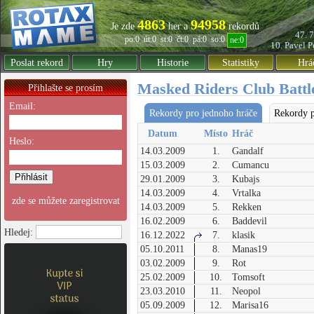
4863
94958
Je zde
her a
rekordů
47. 
po:0
út:0
st:0
čt:0
pá:0
so:0
ne:0
10. Pavel
P
Poslat rekord
Hry
Historie
Statistiky
Hrá
Masked Riders Club Battl
Přihlašte se prosím
Email:
Rekordy pro jednoho hráče
Rekordy p
Datum
Místo
Hráč
Heslo:
14.03.2009
1.
Gandalf
15.03.2009
2.
Cumancu
29.01.2009
3.
Kubajs
14.03.2009
4.
Vrtalka
zde se můžete zaregistrovat
14.03.2009
5.
Rekken
16.02.2009
6.
Baddevil
Hledej:
16.12.2022
7.
klasik
05.10.2011
8.
Manas19
03.02.2009
9.
Rot
25.02.2009
10.
Tomsoft
23.03.2010
11.
Neopol
05.09.2009
12.
Marisa16